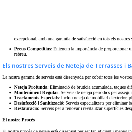
excepcional, amb una garantia de satisfacció en tots els nostres 
Preus Competitius
: Entenem la importància de proporcionar un s
rebreu.
Els nostres Serveis de Neteja de Terrasses i 
La nostra gamma de serveis està dissenyada per cobrir totes les vostres 
Neteja Profunda
: Eliminació de brutícia acumulada, taques difí
Manteniment Regular
: Serveis de neteja periòdics per assegu
Tractaments Especials
: Inclou neteja de mobiliari d'exterior, p
Desinfecció i Sanitització
: Serveis especialitzats per eliminar b
Restauració
: Serveis per a renovar i revitalitzar superfícies de
El nostre Procés
El nostre procés de neteja està dissenyat per ser tan eficient i menys i