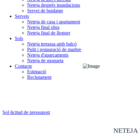
Neteja després inundacions
Servei de buidatge
Serveis
Neteja de casa i apartament
Neteja final obra
Neteja final de lloguer
Sols
Neteja terrassa amb balcó
Pulit i restauració de marbre
Neteja d'aparcaments
Neteja de moqueta
Contacte
Estimació
Reclutament
Neteja terrassa amb ba
Sol·licitud de pressupost
NETEJA