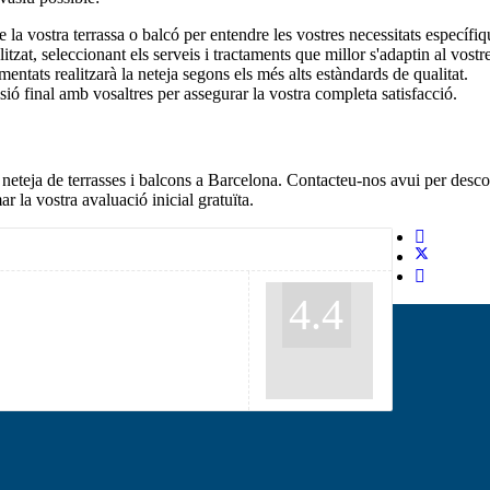
a vostra terrassa o balcó per entendre les vostres necessitats específiq
tzat, seleccionant els serveis i tractaments que millor s'adaptin al vostre
mentats realitzarà la neteja segons els més alts estàndards de qualitat.
isió final amb vosaltres per assegurar la vostra completa satisfacció.
teja de terrasses i balcons a Barcelona. Contacteu-nos avui per descob
r la vostra avaluació inicial gratuïta.
4.4