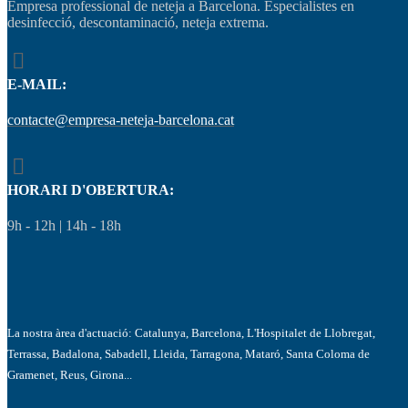
Empresa professional de neteja a Barcelona. Especialistes en
desinfecció, descontaminació, neteja extrema.
E-MAIL:
contacte@empresa-neteja-barcelona.cat
HORARI D'OBERTURA:
9h - 12h | 14h - 18h
La nostra àrea d'actuació: Catalunya, Barcelona, L'Hospitalet de Llobregat,
Terrassa, Badalona, Sabadell, Lleida, Tarragona, Mataró, Santa Coloma de
Gramenet, Reus, Girona...