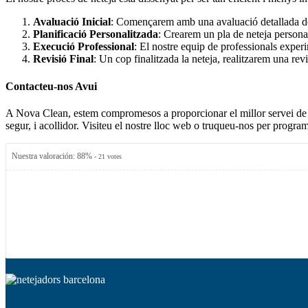
Avaluació Inicial
: Començarem amb una avaluació detallada de l
Planificació Personalitzada
: Crearem un pla de neteja personali
Execució Professional
: El nostre equip de professionals experi
Revisió Final
: Un cop finalitzada la neteja, realitzarem una rev
Contacteu-nos Avui
A Nova Clean, estem compromesos a proporcionar el millor servei de ne
segur, i acollidor. Visiteu el nostre lloc web o truqueu-nos per programa
Nuestra valoración:
88
%
-
21
votes