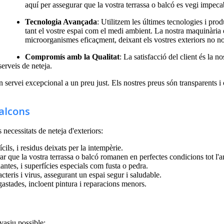
aquí per assegurar que la vostra terrassa o balcó es vegi impeca
Tecnologia Avançada
: Utilitzem les últimes tecnologies i pro
tant el vostre espai com el medi ambient. La nostra maquinària es
microorganismes eficaçment, deixant els vostres exteriors no n
Compromís amb la Qualitat
: La satisfacció del client és la no
serveis de neteja.
ervei excepcional a un preu just. Els nostres preus són transparents i co
Balcons
necessitats de neteja d'exteriors:
cils, i residus deixats per la intempèrie.
rar que la vostra terrassa o balcó romanen en perfectes condicions tot l'a
lantes, i superfícies especials com fusta o pedra.
acteris i virus, assegurant un espai segur i saludable.
sgastades, incloent pintura i reparacions menors.
nvasiu possible: