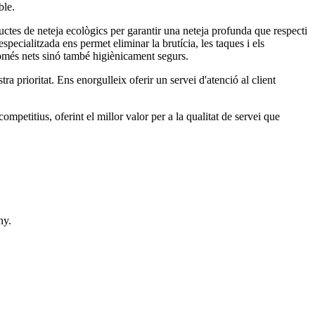
ble.
ductes de neteja ecològics per garantir una neteja profunda que respecti
pecialitzada ens permet eliminar la brutícia, les taques i els
omés nets sinó també higiènicament segurs.
stra prioritat. Ens enorgulleix oferir un servei d'atenció al client
mpetitius, oferint el millor valor per a la qualitat de servei que
ny.