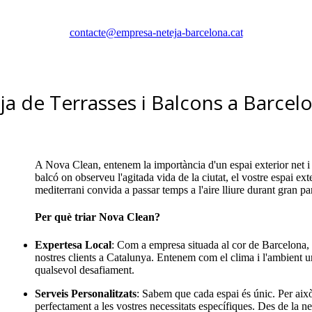
contacte@empresa-neteja-barcelona.cat
ja de Terrasses i Balcons a Barcel
A Nova Clean, entenem la importància d'un espai exterior net i 
balcó on observeu l'agitada vida de la ciutat, el vostre espai ext
mediterrani convida a passar temps a l'aire lliure durant gran par
Per què triar Nova Clean?
Expertesa Local
: Com a empresa situada al cor de Barcelona, 
nostres clients a Catalunya. Entenem com el clima i l'ambient urb
qualsevol desafiament.
Serveis Personalitzats
: Sabem que cada espai és únic. Per això
perfectament a les vostres necessitats específiques. Des de la ne