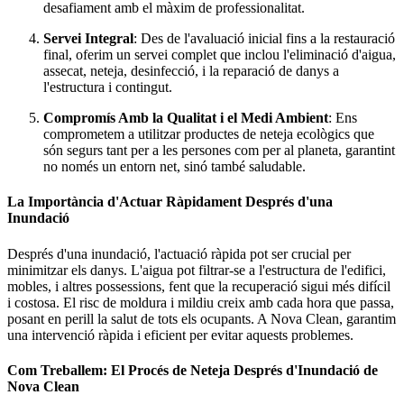
desafiament amb el màxim de professionalitat.
Servei Integral
: Des de l'avaluació inicial fins a la restauració
final, oferim un servei complet que inclou l'eliminació d'aigua,
assecat, neteja, desinfecció, i la reparació de danys a
l'estructura i contingut.
Compromís Amb la Qualitat i el Medi Ambient
: Ens
comprometem a utilitzar productes de neteja ecològics que
són segurs tant per a les persones com per al planeta, garantint
no només un entorn net, sinó també saludable.
La Importància d'Actuar Ràpidament Després d'una
Inundació
Després d'una inundació, l'actuació ràpida pot ser crucial per
minimitzar els danys. L'aigua pot filtrar-se a l'estructura de l'edifici,
mobles, i altres possessions, fent que la recuperació sigui més difícil
i costosa. El risc de moldura i mildiu creix amb cada hora que passa,
posant en perill la salut de tots els ocupants. A Nova Clean, garantim
una intervenció ràpida i eficient per evitar aquests problemes.
Com Treballem: El Procés de Neteja Després d'Inundació de
Nova Clean