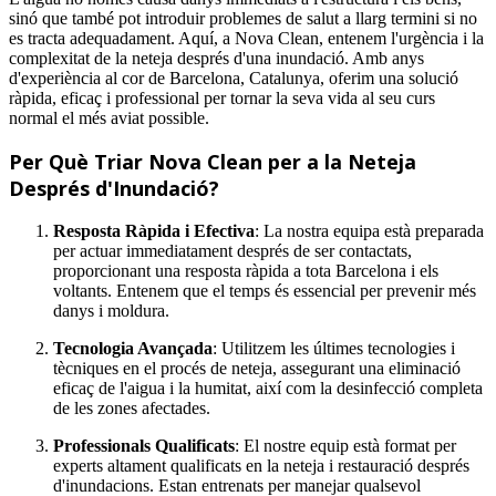
sinó que també pot introduir problemes de salut a llarg termini si no
es tracta adequadament. Aquí, a Nova Clean, entenem l'urgència i la
complexitat de la neteja després d'una inundació. Amb anys
d'experiència al cor de Barcelona, Catalunya, oferim una solució
ràpida, eficaç i professional per tornar la seva vida al seu curs
normal el més aviat possible.
Per Què Triar Nova Clean per a la Neteja
Després d'Inundació?
Resposta Ràpida i Efectiva
: La nostra equipa està preparada
per actuar immediatament després de ser contactats,
proporcionant una resposta ràpida a tota Barcelona i els
voltants. Entenem que el temps és essencial per prevenir més
danys i moldura.
Tecnologia Avançada
: Utilitzem les últimes tecnologies i
tècniques en el procés de neteja, assegurant una eliminació
eficaç de l'aigua i la humitat, així com la desinfecció completa
de les zones afectades.
Professionals Qualificats
: El nostre equip està format per
experts altament qualificats en la neteja i restauració després
d'inundacions. Estan entrenats per manejar qualsevol