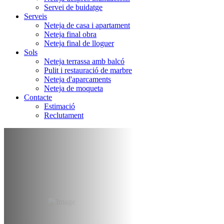
Servei de buidatge
Serveis
Neteja de casa i apartament
Neteja final obra
Neteja final de lloguer
Sols
Neteja terrassa amb balcó
Pulit i restauració de marbre
Neteja d'aparcaments
Neteja de moqueta
Contacte
Estimació
Reclutament
Neteja post
inundacions
Barcelona