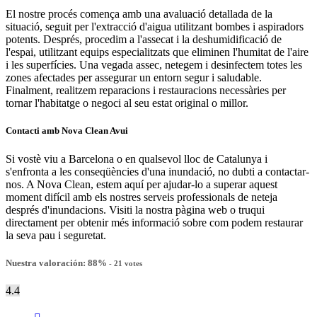
El nostre procés comença amb una avaluació detallada de la
situació, seguit per l'extracció d'aigua utilitzant bombes i aspiradors
potents. Després, procedim a l'assecat i la deshumidificació de
l'espai, utilitzant equips especialitzats que eliminen l'humitat de l'aire
i les superfícies. Una vegada assec, netegem i desinfectem totes les
zones afectades per assegurar un entorn segur i saludable.
Finalment, realitzem reparacions i restauracions necessàries per
tornar l'habitatge o negoci al seu estat original o millor.
Contacti amb Nova Clean Avui
Si vostè viu a Barcelona o en qualsevol lloc de Catalunya i
s'enfronta a les conseqüències d'una inundació, no dubti a contactar-
nos. A Nova Clean, estem aquí per ajudar-lo a superar aquest
moment difícil amb els nostres serveis professionals de neteja
després d'inundacions. Visiti la nostra pàgina web o truqui
directament per obtenir més informació sobre com podem restaurar
la seva pau i seguretat.
Nuestra valoración:
88
%
-
21
votes
4.4